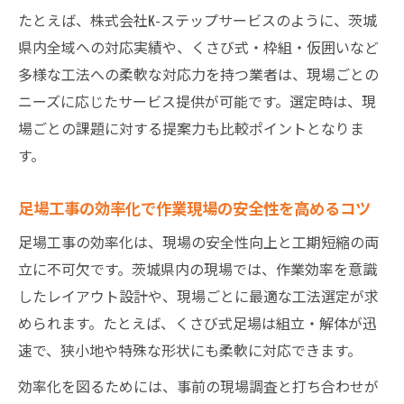
安全対策を徹底した足場工事の進め方
たとえば、株式会社K-ステップサービスのように、茨城
足場工事現場におけるリスク管理の実践例
県内全域への対応実績や、くさび式・枠組・仮囲いなど
足場工事の安全確保に必要なポイントを解
多様な工法への柔軟な対応力を持つ業者は、現場ごとの
説
ニーズに応じたサービス提供が可能です。選定時は、現
場ごとの課題に対する提案力も比較ポイントとなりま
求人情報も重視した足場工事業者の比較方法
す。
足場工事業者の求人情報を確認する重要性
求人・協力会社募集状況で見る足場工事業
足場工事の効率化で作業現場の安全性を高めるコツ
者の強み
足場工事の効率化は、現場の安全性向上と工期短縮の両
足場工事の人材確保体制が現場対応に与え
立に不可欠です。茨城県内の現場では、作業効率を意識
る影響
したレイアウト設計や、現場ごとに最適な工法選定が求
求人情報から読み取る足場工事業者の安定
められます。たとえば、くさび式足場は組立・解体が迅
性
速で、狭小地や特殊な形状にも柔軟に対応できます。
協力会社の募集が充実した足場工事業者の
効率化を図るためには、事前の現場調査と打ち合わせが
選び方