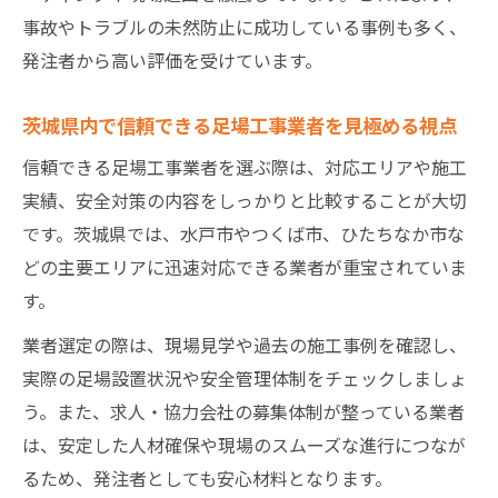
は
事故やトラブルの未然防止に成功している事例も多く、
足場工事の対応エリア拡大がもたらす安心
発注者から高い評価を受けています。
感
複数現場に対応できる足場工事確保の重要
茨城県内で信頼できる足場工事業者を見極める視点
性
信頼できる足場工事業者を選ぶ際は、対応エリアや施工
茨城県内の様々な現場で活躍する足場工事
実績、安全対策の内容をしっかりと比較することが大切
の特徴
です。茨城県では、水戸市やつくば市、ひたちなか市な
足場工事の迅速対応で現場進行をスムーズ
どの主要エリアに迅速対応できる業者が重宝されていま
に
す。
安全管理に優れた足場工事の現場対応術
業者選定の際は、現場見学や過去の施工事例を確認し、
足場工事の安全管理で事故を未然に防ぐ方
実際の足場設置状況や安全管理体制をチェックしましょ
法
う。また、求人・協力会社の募集体制が整っている業者
現場対応力に優れる足場工事業者の特徴と
は、安定した人材確保や現場のスムーズな進行につなが
は
るため、発注者としても安心材料となります。