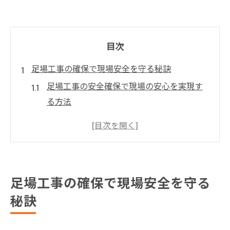
目次
足場工事の確保で現場安全を守る秘訣
足場工事の安全確保で現場の安心を実現す
る方法
茨城県内で信頼できる足場工事業者を見極
める視点
足場工事の効率化で作業現場の安全性を高
めるコツ
足場工事の確保で現場安全を守る
現場ごとに異なる足場工事の確保ポイント
秘訣
を解説
足場工事の確保が現場全体の品質に与える