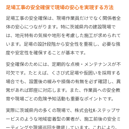
影響とは
足場工事の安全確保で現場の安心を実現する方法
茨城県で理想の足場工事業者を選ぶ視点
足場工事の安全確保は、現場作業員だけでなく関係者全
茨城県で足場工事業者選びに失敗しないた
体の安心につながります。特に茨城県内の建設現場で
めの比較基準
は、地元特有の気候や地形を考慮した施工が求められて
足場工事業者の実績と対応力を見極めるポ
います。足場の設計段階から安全性を重視し、必要な強
イント
度や安定性を確保することが基本です。
対応エリアが広い足場工事業者を選ぶメリ
安全確保のためには、定期的な点検・メンテナンスが不
ット
可欠です。たとえば、くさび式足場や仮囲いを採用する
足場工事の確保に役立つ業者選定の具体的
場合でも、設置後の緩みや損傷の有無を必ず確認し、異
な流れ
常があれば即座に対応します。また、作業員への安全教
安全意識の高い足場工事業者を見分ける方
育や現場ごとの危険予知活動も重要なポイントです。
法
実際に茨城県内の多くの現場で、株式会社K-ステップサ
施工範囲の広い足場工事が叶える安心感
ービスのような地域密着型の業者が、施工前後の安全ミ
広い施工範囲を持つ足場工事業者の強みと
ーティングや現場巡回を徹底しています。これにより、