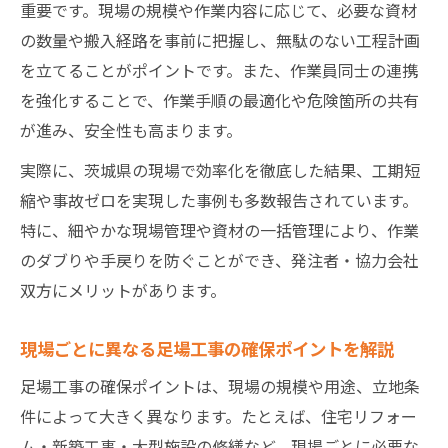
重要です。現場の規模や作業内容に応じて、必要な資材
信頼できる足場工事を確保するための実践的ポ
の数量や搬入経路を事前に把握し、無駄のない工程計画
イント
を立てることがポイントです。また、作業員同士の連携
信頼できる足場工事確保のための最終チェ
を強化することで、作業手順の最適化や危険箇所の共有
ック項目
が進み、安全性も高まります。
足場工事発注時に押さえるべき重要ポイン
実際に、茨城県の現場で効率化を徹底した結果、工期短
ト
縮や事故ゼロを実現した事例も多数報告されています。
現場対応力を高める足場工事業者の選定方
特に、細やかな現場管理や資材の一括管理により、作業
法
のダブりや手戻りを防ぐことができ、発注者・協力会社
足場工事の確保で失敗しないための実践ア
双方にメリットがあります。
ドバイス
茨城県で安心して任せられる足場工事の選
現場ごとに異なる足場工事の確保ポイントを解説
び方
足場工事の確保ポイントは、現場の規模や用途、立地条
件によって大きく異なります。たとえば、住宅リフォー
ム・新築工事・大型施設の修繕など、現場ごとに必要な