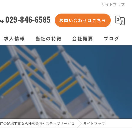
サイトマップ
029-846-6585
お問い合わせはこちら
求人情報
当社の特徴
会社概要
ブログ
くさび式足場
コラム
枠組足場
次世代足場
橋梁足場
仮囲い
町の足場工事なら株式会社K-ステップサービス
サイトマップ