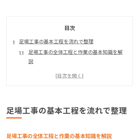
目次
足場工事の基本工程を流れで整理
足場工事の全体工程と作業の基本知識を解
説
足場工事の流れと工程ごとの注意点を知る
単管足場の組み方と現場手順のポイント
足場工事の工程で押さえるべき順番とは
足場工事の基本知識と組み方の要点まとめ
足場工事の基本工程を流れで整理
実務に直結する足場工事の組み方とは
足場工事の組み方と作業手順書の活用法
足場の組み方で失敗しない基本と順番解説
足場工事の全体工程と作業の基本知識を解説