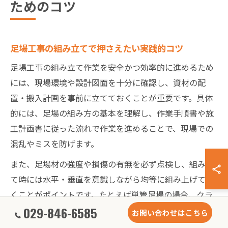
ためのコツ
足場工事の組み立てで押さえたい実践的コツ
足場工事の組み立て作業を安全かつ効率的に進めるため
には、現場環境や設計図面を十分に確認し、資材の配
置・搬入計画を事前に立てておくことが重要です。具体
的には、足場の組み方の基本を理解し、作業手順書や施
工計画書に従った流れで作業を進めることで、現場での
混乱やミスを防げます。
また、足場材の強度や損傷の有無を必ず点検し、組み立
て時には水平・垂直を意識しながら均等に組み上げてい
くことがポイントです。たとえば単管足場の場合、クラ
029-846-6585
ンプの締め付けトルクを均一に保つことで、全体の安定
お問い合わせはこちら
性が向上します。