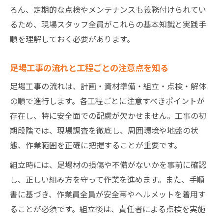
足場工事の施工計画書で漏れなく管理する
ろん、定期的な点検やメンテナンスも義務付けられてい
方法
るため、現場スタッフ全員がこれらの基本知識と実践手
足場工事の計画書作成に必要な基本知識ま
順を理解しておく必要があります。
とめ
足場施工計画書で現場トラブルを未然に防
足場工事の流れと工程ごとの注意点を知る
ぐ
足場工事の流れは、計画・資材準備・組立・点検・解体
足場工事の計画書に記載すべき要素を整理
の順で進行します。各工程ごとに注意すべきポイントが
足場工事の計画書作成時のポイントと注意
存在し、特に安全面での配慮が欠かせません。工事の初
点
期段階では、現場調査を徹底し、周囲環境や地盤の状
足場工事の組み立てで失敗しないためのコツ
態、作業範囲を正確に把握することが重要です。
足場工事の組み立てで押さえたい実践的コ
組立時には、足場材の損傷や不備がないかを事前に確認
ツ
し、正しい組み方を守って作業を進めます。また、手順
足場工事の失敗を防ぐ組立順と安全対策
書に基づき、作業員全員が安全帯やヘルメットを着用す
ることが必須です。組立後は、責任者による点検を実施
足場の組み方コツと現場で役立つ知識