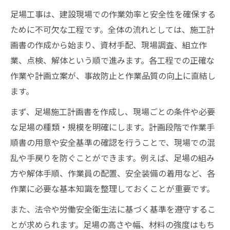
現場で役立つ足場工事の組立手順を整理
足場工事は、建設現場での作業効率と安全性を確保する
足場工事の組み方に必要な基本知識とは
ために不可欠な工程です。全体の流れとしては、施工計
画書の作成から始まり、資材手配、現場調査、組立作
単管足場の組み方手順と安全確保の秘訣
業、点検、解体という順で進みます。各工程での正確な
安全確保に役立つ足場工事の手順書活用法
作業や計画立案が、事故防止と作業品質の向上に直結し
足場工事の手順書が安全確保に果たす役割
ます。
足場工事の作業手順書テンプレートの使い
まず、足場施工計画書を作成し、現場ごとの条件や必要
方
な足場の種類・規模を明確にします。計画段階で作業手
足場工事の安全基準を守る手順書作成のコ
順書の用意や安全基準の確認を行うことで、現場での混
ツ
乱や手戻りを防ぐことができます。例えば、足場の組み
足場工事の手順書で防げる現場のリスクと
方や解体手順、作業員の配置、安全装備の着用など、各
は
作業に必要な基本知識を整理しておくことが重要です。
足場工事の手順書を活用した安全管理術
また、法令や労働安全衛生法に基づく基準を遵守するこ
覚えておきたい足場工事の施工計画書要点
とが求められます。足場の高さや幅、材料の強度はもち