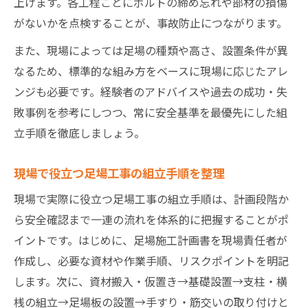
上げます。各工程ごとにボルトの締め忘れや部材の損傷
がないかを点検することが、事故防止につながります。
また、現場によっては足場の種類や高さ、設置条件が異
なるため、標準的な組み方をベースに現場に応じたアレ
ンジも必要です。経験者のアドバイスや過去の成功・失
敗事例を参考にしつつ、常に安全基準を最優先にした組
立手順を徹底しましょう。
現場で役立つ足場工事の組立手順を整理
現場で実際に役立つ足場工事の組立手順は、計画段階か
ら安全確認まで一連の流れを体系的に把握することがポ
イントです。はじめに、足場施工計画書を現場責任者が
作成し、必要な資材や作業手順、リスクポイントを明記
します。次に、資材搬入・仮置き→基礎設置→支柱・横
桟の組立→足場板の設置→手すり・筋交いの取り付けと