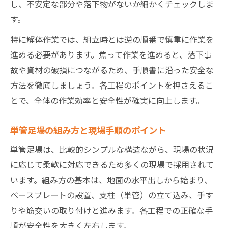
し、不安定な部分や落下物がないか細かくチェックしま
足場工事の組み立て時に注意したい基本事
す。
項
足場工事の組立時に失敗しがちなポイント
特に解体作業では、組立時とは逆の順番で慎重に作業を
とは
進める必要があります。焦って作業を進めると、落下事
故や資材の破損につながるため、手順書に沿った安全な
現場で差がつく足場工事の知識と実践力
方法を徹底しましょう。各工程のポイントを押さえるこ
足場工事の知識が現場力向上に直結する理
とで、全体の作業効率と安全性が確実に向上します。
由
足場工事の実践力を高めるための勉強法
単管足場の組み方と現場手順のポイント
足場工事の専門用語や朝顔の意味を解説
単管足場は、比較的シンプルな構造ながら、現場の状況
足場工事の知識と収入アップの関係性とは
に応じて柔軟に対応できるため多くの現場で採用されて
足場工事のプロが現場で意識する基準まと
います。組み方の基本は、地面の水平出しから始まり、
め
ベースプレートの設置、支柱（単管）の立て込み、手す
りや筋交いの取り付けと進みます。各工程での正確な手
順が安全性を大きく左右します。