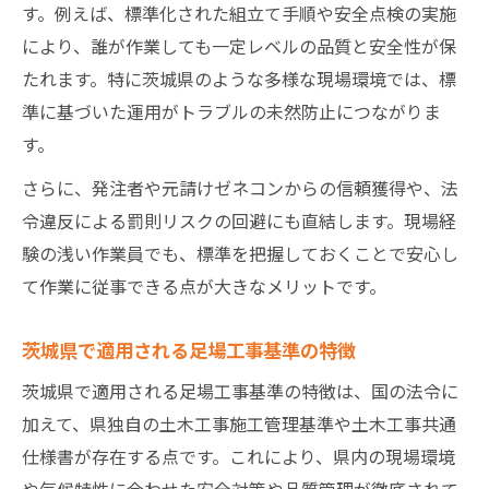
標準図集を活用した足場工事の品質向上策
す。例えば、標準化された組立て手順や安全点検の実施
現場管理で重要な足場工事の出来形管理法
により、誰が作業しても一定レベルの品質と安全性が保
足場工事施工管理の実務ポイント総まとめ
たれます。特に茨城県のような多様な現場環境では、標
準に基づいた運用がトラブルの未然防止につながりま
す。
さらに、発注者や元請けゼネコンからの信頼獲得や、法
令違反による罰則リスクの回避にも直結します。現場経
験の浅い作業員でも、標準を把握しておくことで安心し
て作業に従事できる点が大きなメリットです。
茨城県で適用される足場工事基準の特徴
茨城県で適用される足場工事基準の特徴は、国の法令に
加えて、県独自の土木工事施工管理基準や土木工事共通
仕様書が存在する点です。これにより、県内の現場環境
や気候特性に合わせた安全対策や品質管理が徹底されて