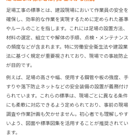
茨城県の足場工事で重視される品質管理基
足場工事の標準とは、建設現場において作業員の安全を
準
確保し、効率的な作業を実現するために定められた基準
やルールのことを指します。これには足場の設置方法、
茨城県で遵守すべき足場工事の最新事情
材料の選定、組立てや解体の手順、点検・メンテナンス
茨城県の足場工事で守るべき最新基準
の頻度などが含まれます。特に労働安全衛生法や建設業
土木工事施工管理基準と足場工事の関係
法に基づく規定が重要視されており、現場での事故防止
最新の茨城県土木仕様書が足場工事に与え
が目的です。
る影響
例えば、足場の高さや幅、使用する鋼管や板の強度、手
茨城県の足場工事で実務的に注意すべき点
すりや落下防止ネットなどの安全装備の設置が義務付け
出来形管理一覧表で分かる足場工事の要点
られています。これらの標準は、現場ごとに異なる条件
許可申請に必要な足場工事の要件とは
にも柔軟に対応できるよう定められており、事前の現場
足場工事で必要な許可申請の流れと注意点
調査や作業計画も欠かせません。初心者でも理解しやす
許可要件を満たす足場工事業者の条件
いよう、図面や標準図集を活用することが推奨されてい
足場工事の建設業許可取得で重視される書
ます。