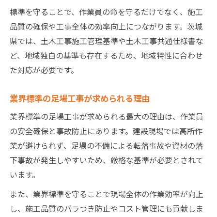
類
標準を守ることで、作業員の命を守るだけでなく、施工
経営管理責任者が担う足場工事の役割
品質の確保や工事全体の効率向上につながります。茨城
許可申請時の足場工事施工実績の証明方法
県では、土木工事施工管理基準や土木工事共通仕様書な
附帯工事と足場工事の違いを徹底解説
ど、地域独自の基準も存在するため、地域特性に合わせ
た対応が必要です。
附帯工事と足場工事の定義と役割の違い
足場工事が附帯工事に該当するケースとは
業界標準の足場工事が求められる理由
許可不要な足場工事と附帯工事の見分け方
業界標準の足場工事が求められる最大の理由は、作業員
足場仮設工事の業種区分と申請のポイント
の安全確保と事故防止にあります。建設現場では高所作
附帯工事扱いになる足場工事の注意点
業が避けられず、足場の不備による転落事故や資材の落
現場で役立つ土木工事施工管理基準ガイド
下事故が発生しやすいため、厳格な基準が必要とされて
足場工事に必要な施工管理基準の基本知識
います。
茨城県土木工事共通仕様書と足場工事の関
また、業界標準を守ることで現場全体の作業効率が向上
係
し、施工品質のバラつき防止やコスト管理にも貢献しま