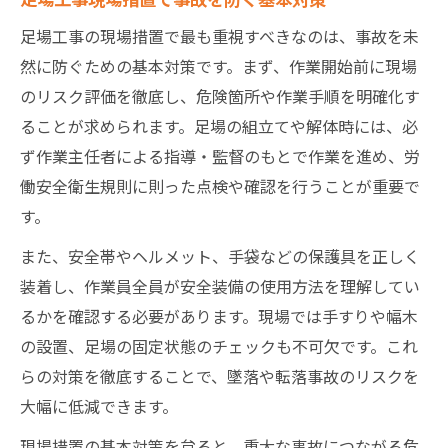
基準変更に対応するための現場措置法
足場工事の現場措置で最も重視すべきなのは、事故を未
然に防ぐための基本対策です。まず、作業開始前に現場
墜落防止措置が変える現場の足場工事
のリスク評価を徹底し、危険箇所や作業手順を明確化す
足場工事の墜落防止措置と現場措置の関係
ることが求められます。足場の組立てや解体時には、必
落下防止ネット設置が安全性を高める理由
ず作業主任者による指導・監督のもとで作業を進め、労
筋交い義務の最新動向と現場措置の要点
働安全衛生規則に則った点検や確認を行うことが重要で
墜落防止措置に必要な現場の確認事項
す。
現場措置で差がつく墜落事故防止の工夫
また、安全帯やヘルメット、手袋などの保護具を正しく
厚生労働省ガイドラインから学ぶ現場措置
装着し、作業員全員が安全装備の使用方法を理解してい
厚生労働省足場ガイドラインの要点整理
るかを確認する必要があります。現場では手すりや幅木
安全管理に役立つ現場措置の実践方法
の設置、足場の固定状態のチェックも不可欠です。これ
足場工事現場措置で守るべき基準の理解
らの対策を徹底することで、墜落や転落事故のリスクを
大幅に低減できます。
ガイドライン改訂に応じた安全対策の強化
現場措置で実現するリスク低減のポイント
現場措置の基本対策を怠ると、重大な事故につながる危