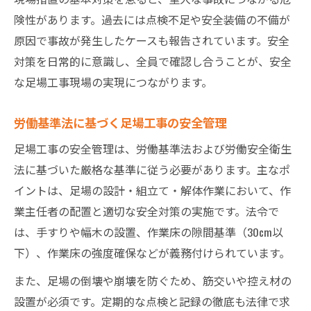
足場法改正令和5年で注目される施策とは
険性があります。過去には点検不足や安全装備の不備が
原因で事故が発生したケースも報告されています。安全
令和5年足場法改正の現場措置ポイント
対策を日常的に意識し、全員で確認し合うことが、安全
法改正が足場工事現場措置に与える影響
な足場工事現場の実現につながります。
新基準導入後の現場対策と注意点
現場措置で理解すべき改正の具体策
労働基準法に基づく足場工事の安全管理
施策変更で変わる足場工事の安全管理
足場工事の安全管理は、労働基準法および労働安全衛生
隙間対策と基準図解で理解する足場工事
法に基づいた厳格な基準に従う必要があります。主なポ
足場工事現場措置で重要な隙間対策とは
イントは、足場の設計・組立て・解体作業において、作
基準図解を活用した隙間管理の実践方法
業主任者の配置と適切な安全対策の実施です。法令で
足場 躯体隙間30cmの理由と対処法
は、手すりや幅木の設置、作業床の隙間基準（30cm以
下）、作業床の強度確保などが義務付けられています。
隙間3cm基準の現場措置と実例紹介
現場で役立つ隙間調整の最新安全対策
また、足場の倒壊や崩壊を防ぐため、筋交いや控え材の
設置が必須です。定期的な点検と記録の徹底も法律で求