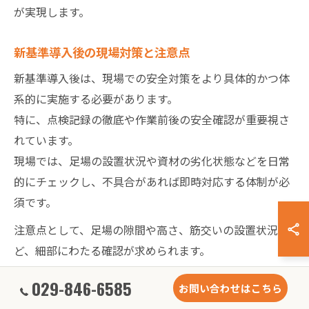
が実現します。
新基準導入後の現場対策と注意点
新基準導入後は、現場での安全対策をより具体的かつ体
系的に実施する必要があります。
特に、点検記録の徹底や作業前後の安全確認が重要視さ
れています。
現場では、足場の設置状況や資材の劣化状態などを日常
的にチェックし、不具合があれば即時対応する体制が必
須です。
注意点として、足場の隙間や高さ、筋交いの設置状況な
ど、細部にわたる確認が求められます。
また、墜落防止ネットや墜落制止用器具の設置義務につ
029-846-6585
お問い合わせはこちら
いても、新基準に沿った運用を徹底しましょう。