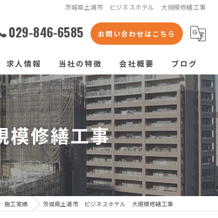
茨城県土浦市 ビジネスホテル 大規模修繕工事
029-846-6585
お問い合わせはこちら
求人情報
当社の特徴
会社概要
ブログ
くさび式足場
コラム
枠組足場
規模修繕工事
次世代足場
橋梁足場
仮囲い
施工実績
茨城県土浦市 ビジネスホテル 大規模修繕工事