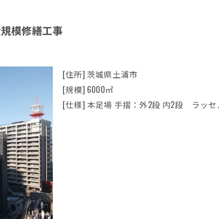
大規模修繕工事
[住所] 茨城県土浦市
[規模] 6000㎡
[仕様] 本足場 手摺：外2段 内2段 ラッ