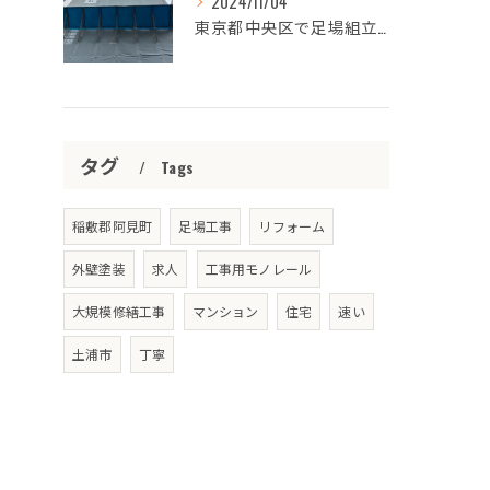
2024/11/04
東京都中央区で足場組立完了👷🏾‍♂️
タグ
Tags
稲敷郡阿見町
足場工事
リフォーム
外壁塗装
求人
工事用モノレール
大規模修繕工事
マンション
住宅
速い
土浦市
丁寧