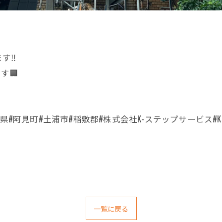
す‼️
す🏢
城県#阿見町#土浦市#稲敷郡#株式会社K-ステップサービス
一覧に戻る