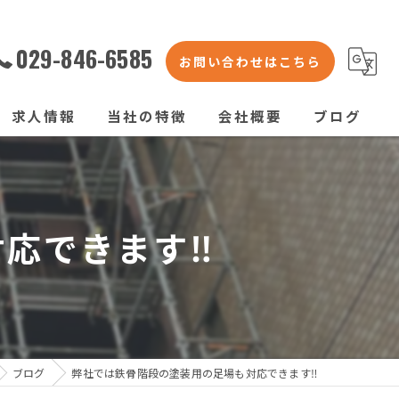
029-846-6585
お問い合わせはこちら
求人情報
当社の特徴
会社概要
ブログ
くさび式足場
コラム
枠組足場
応できます‼️
次世代足場
橋梁足場
仮囲い
ブログ
弊社では鉄骨階段の塗装用の足場も対応できます‼️