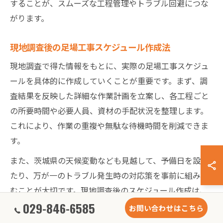
することが、スムーズな工程管理やトラブル回避につな
がります。
現地調査後の足場工事スケジュール作成法
現地調査で得た情報をもとに、実際の足場工事スケジュ
ールを具体的に作成していくことが重要です。まず、調
査結果を反映した詳細な作業計画を立案し、各工程ごと
の所要時間や必要人員、資材の手配状況を整理します。
これにより、作業の重複や無駄な待機時間を削減できま
す。
また、茨城県の天候変動なども見越して、予備日を設け
たり、万が一のトラブル発生時の対応策を事前に組み込
むことが大切です。現地調査後のスケジュール作成は、
029-846-6585
工事全体の効率化と安全性向上のカギとなります。進捗
お問い合わせはこちら
管理ツールや定期的な現場確認も活用し、計画通りに工