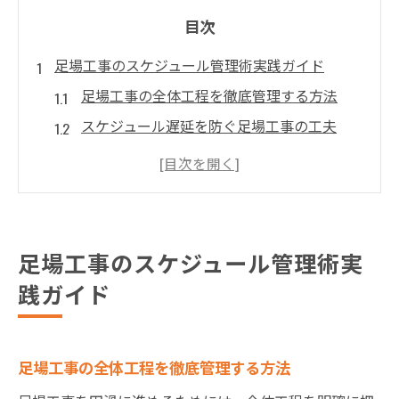
目次
足場工事のスケジュール管理術実践ガイド
足場工事の全体工程を徹底管理する方法
スケジュール遅延を防ぐ足場工事の工夫
足場工事で必要な進行管理の基本知識
足場工事が円滑になる時間配分のコツ
安全な足場工事のための日程調整術
茨城県で効率的な足場工事を実現するには
足場工事のスケジュール管理術実
足場工事の効率化に欠かせない手順とは
践ガイド
茨城県の立地条件で変わる足場工事対策
経験豊富な業者が実践する足場工事管理
足場工事の全体工程を徹底管理する方法
足場工事の効率化を支える現地調査の役割
足場工事の無駄を減らす工程最適化の工夫