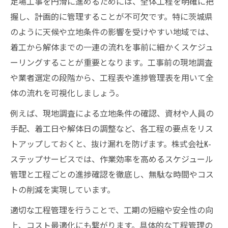
足場工事を円滑に進めるためには、全体工程を明確に把
握し、計画的に管理することが不可欠です。特に茨城県
工程短縮のコツを知る足場工事管理
のように天候や立地条件の影響を受けやすい地域では、
足場工事の工程短縮で得られるメリット
着工から解体までの一連の流れを事前に細かくスケジュ
段取り次第で変わる足場工事の所要時間
ーリングすることが重要となります。工事前の現地調査
足場工事の手際がよくなる準備の重要性
や業者選定の段階から、工程表や進捗管理表を用いて全
効率的な足場工事に必要な作業工程の見直
体の流れを可視化しましょう。
し
例えば、現地調査による立地条件の確認、資材や人員の
工程短縮を叶える足場工事の進行管理術
手配、着工日や解体日の調整など、各工程の要点をリス
天候リスクを踏まえた作業日程の考え方
トアップしておくと、抜け漏れを防げます。株式会社K-
足場工事の日程調整で重要な天候リスク対
ステップサービスでは、作業効率を高めるスケジュール
策
管理と工程ごとの進捗確認を徹底し、無駄な時間やコス
天候に左右されにくい足場工事計画の立て
トの削減を実現しています。
方
適切な工程管理を行うことで、工期の短縮や安全性の向
足場工事で雨天時に考慮すべき注意点
上、コスト最適化にも繋がります。具体的な工程管理の