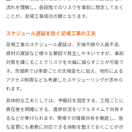
足場工事の遅延リスクを減らす天候管理法
流れを理解し、各段階でのリスクを事前に想定しておく
現地調査が役立つ足場工事の天候判断
ことが、足場工事成功の鍵となります。
現地調査から始める足場工事の流れ解説
スケジュール遅延を防ぐ足場工事の工夫
足場工事は現地調査が成功の鍵となる理由
足場工事のスケジュール遅延は、天候不順や人員不足、
現地調査でわかる足場工事の注意点まとめ
資材の遅延など様々な要因で発生しやすいですが、事前
足場工事の計画を左右する現地の確認項目
対策を講じることでリスクを大幅に減らすことが可能で
現地調査後の足場工事スケジュール作成法
す。茨城県では季節ごとの天候変化に加え、地形による
足場工事前に押さえたい現地調査の流れ
アクセス制限なども考慮したスケジューリングが求めら
業者選びで差が出る足場工事の安心ポイント
れます。
信頼できる足場工事業者の選び方と基準
具体的な工夫としては、予備日を設定する、工程ごとに
足場工事の品質を左右する業者選定のコツ
責任者を明確にする、進捗状況をリアルタイムで共有す
実績豊富な業者が提案する足場工事の利点
るなどが挙げられます。現場での情報共有を徹底し、急
足場工事の安全対策を重視した業者の特徴
な変更にも柔軟に対応できる体制を整えておくことがポ