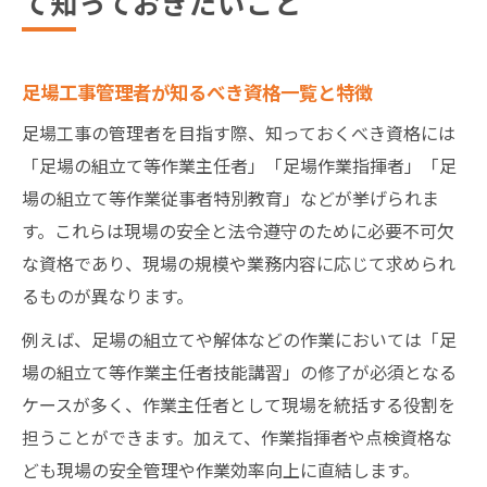
て知っておきたいこと
足場工事に関する法令と管理者の役割の関
係
経験を活かす足場工事管理者の実践的なノウハ
足場工事管理者が知るべき資格一覧と特徴
ウ
足場工事の管理者を目指す際、知っておくべき資格には
足場工事現場で役立つ実務経験の具体例
「足場の組立て等作業主任者」「足場作業指揮者」「足
足場工事管理者が身につけるべき安全管理
場の組立て等作業従事者特別教育」などが挙げられま
の知識
す。これらは現場の安全と法令遵守のために必要不可欠
足場工事の経験を資格取得へつなげる方法
な資格であり、現場の規模や業務内容に応じて求められ
足場工事管理者が重視すべき作業指揮のポ
るものが異なります。
イント
例えば、足場の組立てや解体などの作業においては「足
足場工事現場のトラブル回避に活かすノウ
場の組立て等作業主任者技能講習」の修了が必須となる
ハウ
ケースが多く、作業主任者として現場を統括する役割を
足場工事管理者なら押さえておきたい必要資格
担うことができます。加えて、作業指揮者や点検資格な
と法令基礎
ども現場の安全管理や作業効率向上に直結します。