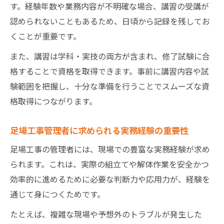
す。経験年数や業務内容が不明確な場合、講習の受講が
足場工事管理者のための実務経験証明の進
認められないこともあるため、日頃から記録を残してお
め方
くことが重要です。
足場工事講習申込みで注意すべきポイント
足場工事管理者の受講資格を補う書類準備
また、講習は学科・実技の両方が含まれ、修了試験に合
法
格することで資格を取得できます。事前に講習内容や試
験範囲を把握し、十分な準備を行うことでスムーズな資
現場経験を証明するポイントと書類の準備法
格取得につながります。
足場工事の現場経験証明に必要な書類一覧
足場工事管理者に求められる証明書類の作
足場工事管理者に求められる実務経験の重要性
成法
足場工事の管理者には、現場での豊富な実務経験が求め
足場工事管理者の現場経験年数の伝え方
られます。これは、実際の組立てや解体作業を安全かつ
足場工事関連の書類準備で注意すべき点
効率的に進めるために必要な判断力や応用力が、経験を
足場工事の経験証明でよくある疑問と解決
通じて身につくためです。
策
たとえば、複雑な現場や予想外のトラブルが発生した
キャリアアップに役立つ足場工事管理者のスキ