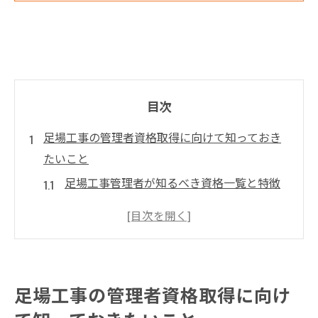
目次
足場工事の管理者資格取得に向けて知っておき
たいこと
足場工事管理者が知るべき資格一覧と特徴
足場工事の資格取得に必要な条件を理解す
る
足場工事管理者に求められる実務経験の重
要性
足場工事の管理者資格取得に向け
足場工事資格なしで目指す管理者の道