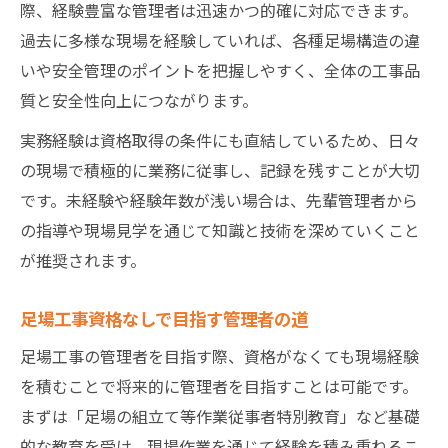
際、経験豊富な管理者は迅速かつ的確に対応できます。
ル向上術
過去に多様な現場を経験していれば、各種足場構造の違
足場工事管理者が実践したいスキル向上法
いや安全管理のポイントを把握しやすく、全体の工事品
足場工事現場で身につくスキルとキャリア
質と安全性向上につながります。
展望
実務経験は資格取得の条件にも直結しているため、日々
足場工事管理者のための能力向上教育の活
の現場で積極的に業務に従事し、記録を残すことが大切
用術
です。未経験や経験年数が浅い場合は、先輩管理者から
足場工事管理者が伸ばすべきリーダーシッ
の指導や現場見学を通じて知識と技術を深めていくこと
プ力
が推奨されます。
足場工事管理者の自己成長とキャリア戦略
足場工事資格なしで目指す管理者の道
足場工事の管理者を目指す際、資格がなくても現場経験
を積むことで将来的に管理者を目指すことは可能です。
まずは「足場の組立て等作業従事者特別教育」など基礎
的な教育を受け、現場作業を通じて経験を積み重ねるこ