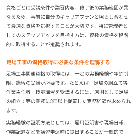
足場工事管理者に必要な主要資格の特徴解
資格ごとに受講条件や講習内容、修了後の業務範囲が異
説
なるため、事前に自分のキャリアプランと照らし合わせ
足場工事管理者が知るべき法令基礎と遵守
て最適な資格を選択することが大切です。特に管理者と
ポイント
してのステップアップを目指す方は、複数の資格を段階
足場工事の資格取得で押さえておくべき法
的に取得することが推奨されます。
的要件
足場工事の資格取得に必要な条件を理解する
足場工事管理者のための資格と法令の違い
整理
足場工事関連資格の取得には、一定の実務経験や年齢制
足場工事関連法令の最新動向と管理者の対
限、講習の受講が必要です。たとえば「足場の組立て等
策
作業主任者」技能講習を受講するには、原則として足場
足場作業主任者講習の受講資格を満たす方法
の組立て等の業務に3年以上従事した実務経験が求められ
ます。
足場工事管理者が知るべき受講資格の要件
足場組立作業主任者講習の受講資格証明手
実務経験の証明方法としては、雇用証明書や現場日報、
順
作業記録などを講習申込時に提出することが一般的で