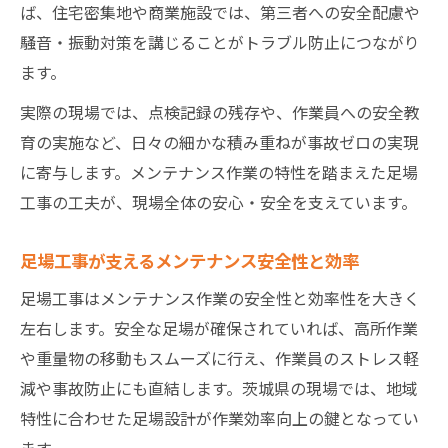
ば、住宅密集地や商業施設では、第三者への安全配慮や
現場の生産性向上に寄与する足場工事の工夫
騒音・振動対策を講じることがトラブル防止につながり
足場工事の工夫が生産性向上に直結する理
ます。
由
実際の現場では、点検記録の残存や、作業員への安全教
現場作業を助ける最新足場工事技術の紹介
育の実施など、日々の細かな積み重ねが事故ゼロの実現
足場工事計画で現場効率を最大化する方法
に寄与します。メンテナンス作業の特性を踏まえた足場
安全確保と生産性を両立する足場工事の工
工事の工夫が、現場全体の安心・安全を支えています。
夫
現場課題を解決する足場工事の実践ノウハ
足場工事が支えるメンテナンス安全性と効率
ウ
足場工事はメンテナンス作業の安全性と効率性を大きく
左右します。安全な足場が確保されていれば、高所作業
や重量物の移動もスムーズに行え、作業員のストレス軽
減や事故防止にも直結します。茨城県の現場では、地域
特性に合わせた足場設計が作業効率向上の鍵となってい
ます。