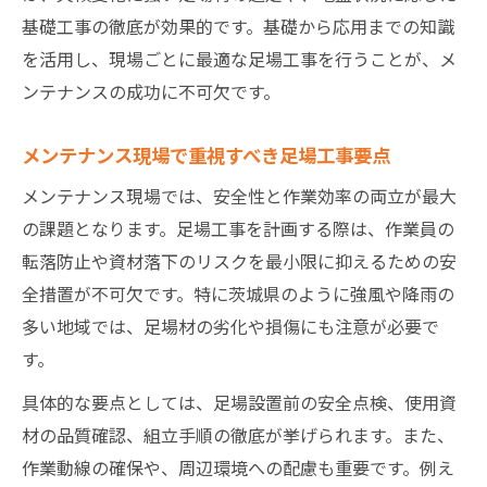
足場工事で作業効率が飛躍的に向上する理
基礎工事の徹底が効果的です。基礎から応用までの知識
由
を活用し、現場ごとに最適な足場工事を行うことが、メ
効率化に貢献する足場工事の工夫と実践法
ンテナンスの成功に不可欠です。
足場工事の導入で生まれる現場の時短効果
作業負担を軽減する足場工事の具体的メリ
メンテナンス現場で重視すべき足場工事要点
ット
メンテナンス現場では、安全性と作業効率の両立が最大
足場工事が複数作業を同時進行できる要因
の課題となります。足場工事を計画する際は、作業員の
複数工事も安心の足場工事管理ポイント
転落防止や資材落下のリスクを最小限に抑えるための安
複数工事を支える足場工事管理の基本戦略
全措置が不可欠です。特に茨城県のように強風や降雨の
多い地域では、足場材の劣化や損傷にも注意が必要で
足場工事管理で実践したい効率化の工夫
す。
足場工事の現場連携で複数工事を安全進行
多様な現場に対応できる足場工事の管理術
具体的な要点としては、足場設置前の安全点検、使用資
材の品質確認、組立手順の徹底が挙げられます。また、
足場工事の工程管理が複数工事を成功へ導
作業動線の確保や、周辺環境への配慮も重要です。例え
く