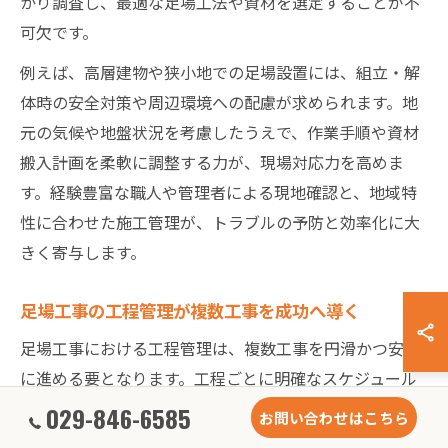
かり調査し、最適な足場工法や資材を選定することが不
可欠です。
例えば、高層建物や狭小地での足場設置には、組立・解
体時の安全対策や周辺環境への配慮が求められます。地
元の気候や地盤状況を考慮したうえで、作業手順や資材
搬入計画を柔軟に調整する力が、現場対応力を高めま
す。経験豊富な職人や管理者による現地確認と、地域特
性に合わせた施工管理が、トラブルの予防と効率化に大
きく寄与します。
足場工事の工程管理が複数工事を成功へ導く
足場工事における工程管理は、複数工事を円滑かつ安全
に進める要となります。工程ごとに明確なスケジュール
を設定し、各作業の進捗を適切に把握することで、遅延
029-846-6585
お問い合わせはこちら
や工程間の干渉を防ぐことが可能です。茨城県のように