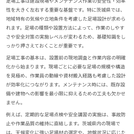
足場工事は建設現場やメンテナンス作業の安全性・効率
解説
性を大きく左右する重要な基盤です。特に茨城県では、
足場工事で作業現場のリスクを減らす方法
地域特有の気候や立地条件を考慮した足場設計が求めら
信頼できる足場工事業者の安全対策比較
れます。足場の種類や設置方法によって、作業のしやす
安全意識が高い足場工事選定の実践方法
さや安全対策の実施レベルが変わるため、基礎知識をし
っかり押さえておくことが重要です。
茨城県の現場に最適な足場工事とは何か
茨城県で求められる足場工事の特長と条件
足場工事の基本は、設置前の現地調査と作業内容の明確
地域特性を活かした足場工事の選び方
化から始まります。現場ごとに必要な足場の規模や構造
を見極め、作業員の動線や資材搬入経路も考慮した設計
茨城県の現場対応に強い足場工事の見極め
が効率化につながります。メンテナンス時には、既存設
方
備や建物への影響を最小限に抑えるための工夫も欠かせ
足場工事が茨城県の施工現場で果たす役割
ません。
現場状況別で考える茨城県の足場工事最適
例えば、定期的な足場点検や安全講習の実施は、事故防
化
止や作業品質の維持に直結します。茨城県内の現場で
足場工事がもたらす作業効率化のメリット
は、天候変化に強い足場材の選定や、地盤状況に応じた