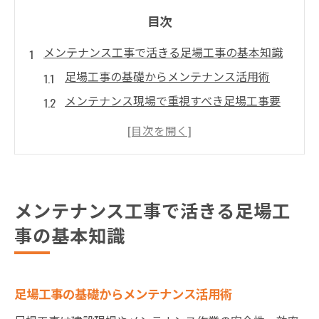
目次
メンテナンス工事で活きる足場工事の基本知識
足場工事の基礎からメンテナンス活用術
メンテナンス現場で重視すべき足場工事要
点
足場工事が支えるメンテナンス安全性と効
率
足場工事の種類とメンテナンス最適活用法
メンテナンス工事で活きる足場工
メンテナンス効率化に役立つ足場工事の基
事の基本知識
本
安全を高める足場工事の選び方を解説
足場工事選びで安全性を最大化するコツ
足場工事の基礎からメンテナンス活用術
安全基準を満たす足場工事のポイント徹底