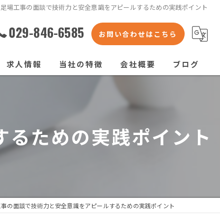
足場工事の面談で技術力と安全意識をアピールするための実践ポイント
029-846-6585
お問い合わせはこちら
求人情報
当社の特徴
会社概要
ブログ
くさび式足場
コラム
枠組足場
するための実践ポイント
次世代足場
橋梁足場
仮囲い
工事の面談で技術力と安全意識をアピールするための実践ポイント