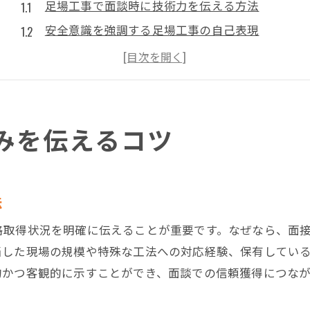
足場工事で面談時に技術力を伝える方法
安全意識を強調する足場工事の自己表現
現場経験を活かした足場工事の強み発信術
チーム連携をアピールする足場工事の面談対策
足場工事の面談で実績を効果的に伝えるコツ
足場工事で信頼を得る面談時のポイント
みを伝えるコツ
技術力をアピールする面談対策法
足場工事の実務経験を伝える面談準備法
安全配慮を含めた技術力アピール方法
法
足場工事の面談に役立つ資格の伝え方
格取得状況を明確に伝えることが重要です。なぜなら、面
具体事例で伝える足場工事の技術力
当した現場の規模や特殊な工法への対応経験、保有してい
足場工事で最新技術の知識を示すコツ
的かつ客観的に示すことができ、面談での信頼獲得につなが
面談で評価される足場工事の学びの姿勢