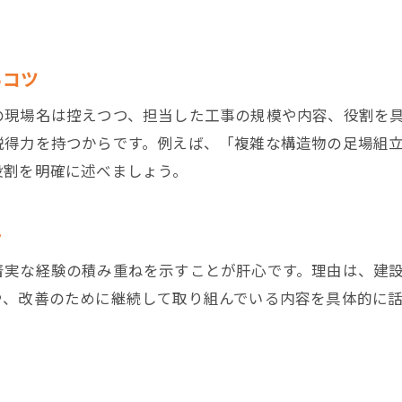
足場工事で事故防止への意識を伝える方法
経験や施工事例を活かした話し方の秘訣
るコツ
足場工事の施工事例を効果的に伝えるコツ
現場経験から学んだ足場工事のポイント
の現場名は控えつつ、担当した工事の規模や内容、役割を
説得力を持つからです。例えば、「複雑な構造物の足場組
施工実績を足場工事の面談で活かす話し方
役割を明確に述べましょう。
足場工事の難易度を伝える体験談の工夫
具体例を交えた足場工事の自己PR方法
ト
足場工事の多様な経験を話す際の注意点
着実な経験の積み重ねを示すことが肝心です。理由は、建
足場工事面談で求められる姿勢とは
や、改善のために継続して取り組んでいる内容を具体的に
足場工事で前向きな姿勢を伝える方法
向上心と誠実さを足場工事面談で示すコツ
協調性をアピールする足場工事の面談姿勢
柔軟な対応力を足場工事で伝える話し方