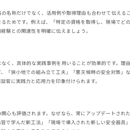
足場工事の面談で評価されるまとめのコツ
実績と人柄を伝える足場工事面談の要点
格の名称だけでなく、活用例や取得理由も合わせて伝える
足場工事で誠実さを印象付ける締めの言葉
せるためです。例えば、「特定の資格を取得し、現場でど
場経験との関連性を明確に伝えましょう。
面談後のフォローで足場工事の信頼を築く方法
はなく、具体的な実践事例を用いることが効果的です。理
ば、「狭小地での組み立て工夫」「悪天候時の安全対策」
面談官に実践力と応用力を印象付けられます。
の関心も評価されます。なぜなら、常にアップデートされ
講習で学んだ新工法」「現場で導入された新しい安全器具