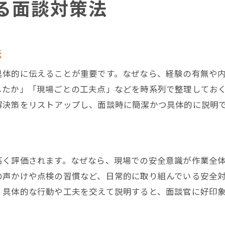
る面談対策法
足場工事における責任感を面談で表現する
足場工事面談で自己成長意欲を伝える方法
面談で評価される現場での工夫事例
法
足場工事の効率化に役立つ工夫の伝え方
具体的に伝えることが重要です。なぜなら、経験の有無や
安全性向上を目指した足場工事の取り組み事例
したか」「現場ごとの工夫点」などを時系列で整理してお
足場工事の現場改善策を面談で伝えるコツ
解決策をリストアップし、面談時に簡潔かつ具体的に説明
足場工事での細やかな工夫をアピールする方法
現場連携を意識した足場工事の工夫事例
足場工事の面談で差がつく実践的工夫の紹介
高く評価されます。なぜなら、現場での安全意識が作業全
信頼を得る足場工事面談のまとめ方
の声かけや点検の習慣など、日常的に取り組んでいる安全
足場工事で信頼感を深める面談の締め方
、具体的な行動や工夫を交えて説明すると、面談官に好印
面談で伝える足場工事の将来への意欲