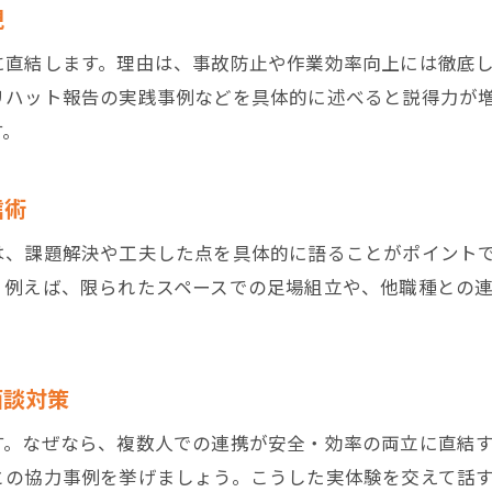
現
安心感を与える足場工事の自己PR術
安全な足場工事を意識した自己アピール
に直結します。理由は、事故防止や作業効率向上には徹底
現場で安心感を伝える足場工事の話し方
リハット報告の実践事例などを具体的に述べると説得力が
す。
足場工事の信頼性を伝える自己PRの秘訣
実績と安全配慮で安心感を示す方法
信術
足場工事経験から得た安全意識の伝え方
足場工事で協調性と安心感を伝えるポイント
は、課題解決や工夫した点を具体的に語ることがポイント
面談時に印象を残す安全意識の示し方
。例えば、限られたスペースでの足場組立や、他職種との
。
足場工事の安全意識をアピールする言葉選び
面談で伝える足場工事の安全対策実践例
面談対策
安全教育の受講経験を足場工事面談で伝えるコツ
足場工事の危険予知活動を話す際の注意点
す。なぜなら、複数人での連携が安全・効率の両立に直結
との協力事例を挙げましょう。こうした実体験を交えて話
現場での安全配慮を印象付ける足場工事の話し方