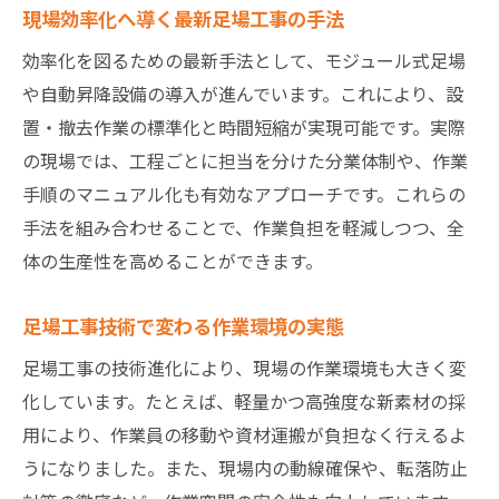
現場効率化へ導く最新足場工事の手法
足場工事で精度を維持するための点検体制
効率化を図るための最新手法として、モジュール式足場
施工精度アップのための足場工事チェック
や自動昇降設備の導入が進んでいます。これにより、設
リスト
置・撤去作業の標準化と時間短縮が実現可能です。実際
足場工事の高精度化を支える連携の重要性
の現場では、工程ごとに担当を分けた分業体制や、作業
技術者が実践する足場工事の精度向上法
手順のマニュアル化も有効なアプローチです。これらの
安全対策を徹底した足場工事の進め方
手法を組み合わせることで、作業負担を軽減しつつ、全
安全重視の足場工事を実現する計画立案法
体の生産性を高めることができます。
足場工事現場のリスク管理と実践ポイント
足場工事技術で変わる作業環境の実態
安全対策徹底が生む足場工事の信頼性向上
現場全体で取り組む足場工事の安全教育
足場工事の技術進化により、現場の作業環境も大きく変
足場工事の事故防止策を現場で徹底する方
化しています。たとえば、軽量かつ高強度な新素材の採
法
用により、作業員の移動や資材運搬が負担なく行えるよ
うになりました。また、現場内の動線確保や、転落防止
安全と効率を両立する足場工事の進行管理