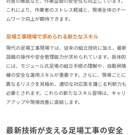
対策の徹底など、作業空間の安全性も向上しています。
茨城県環境に適応した足場工事の秘訣
これにより、作業者のストレス軽減と、現場全体のチー
茨城県の気候に合わせた足場工事の工夫
ムワーク向上が期待できます。
地盤特性を活かす足場工事の施工ポイント
地域ごとの現場課題に応える足場工事技術
足場工事現場で求められる新たなスキル
足場工事で考慮すべき茨城県特有の条件
現代の足場工事現場では、従来の組立技術に加え、最新
環境適応型足場工事のメリットと実践例
設備の操作や安全管理能力が求められています。具体的
現場対応力を高める足場工事の工夫とは
には、モジュール式足場の組立手順の理解や、自動昇降
これからの足場工事が現場にもたらす変革
機の安全な運用スキルが重要です。さらに、現場ごとに
異なるリスクを見極め、適切な対応策を講じる判断力も
足場工事の未来を切り拓く新しい技術動向
必要とされます。これらの新たなスキル習得は、キャリ
現場環境を一新する足場工事の革新事例
アアップや現場改善に直結します。
足場工事による働き方改革と現場効率化
人材育成に役立つ足場工事の最新知識
足場工事の変革が業界全体に与える影響
最新技術が支える足場工事の安全