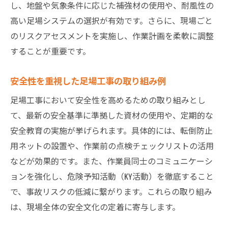
足場工事における省力化設備活用のポイン
し、地盤や気象条件に応じた補強材の使用や、耐風性の
ト
高い足場システムの選択が有効です。さらに、現場ごと
のリスクアセスメントを実施し、作業計画を柔軟に調整
現場改善で注目される足場工事の新潮流
することが重要です。
現場改善の鍵となる足場工事の新たな潮流
足場工事の現場改善事例から学ぶ実践法
安全性を重視した足場工事の取り組み例
作業者の声を活かす足場工事の改善活動
足場工事において安全性を高めるための取り組みとし
現場課題を解決する足場工事ソリューショ
て、最新の安全基準に準拠した資材の使用や、定期的な
ン
安全教育の実施が挙げられます。具体的には、転倒防止
足場工事における現場コミュニケーション
用ネットの設置や、作業前の点検チェックリストの活用
術
などが効果的です。また、作業員同士のコミュニケーシ
改善が現場にもたらす足場工事の価値向上
ョンを強化し、危険予知活動（KY活動）を徹底すること
高精度な足場工事を目指すためのポイント
で、事故リスクの低減に繋がります。これらの取り組み
足場工事の精度を高める必須技術と知識
は、現場全体の安全文化の定着に寄与します。
高精度足場工事に求められる現場管理手法