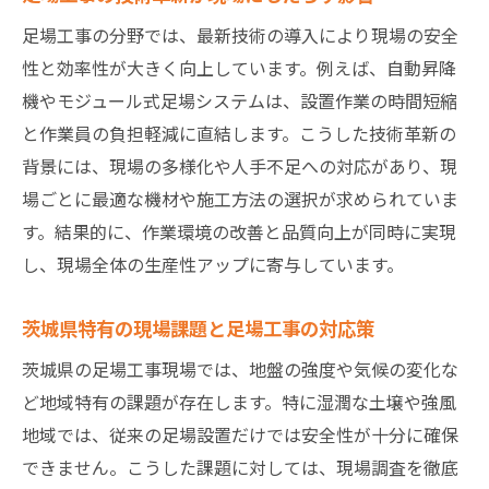
茨城県でも導入進む足場工事の新技術紹介
足場工事の分野では、最新技術の導入により現場の安全
安全管理体制強化に役立つ足場工事の工夫
性と効率性が大きく向上しています。例えば、自動昇降
機やモジュール式足場システムは、設置作業の時間短縮
足場工事現場で重視される安全教育の重要
と作業員の負担軽減に直結します。こうした技術革新の
性
背景には、現場の多様化や人手不足への対応があり、現
足場工事の安全基準を満たす施工方法とは
場ごとに最適な機材や施工方法の選択が求められていま
足場工事を効率化する茨城県発の工夫
す。結果的に、作業環境の改善と品質向上が同時に実現
茨城県の現場で生まれた足場工事効率化事
し、現場全体の生産性アップに寄与しています。
例
足場工事の作業効率を上げる実践的工夫
茨城県特有の現場課題と足場工事の対応策
現場負担を軽減する足場工事の新アプロー
茨城県の足場工事現場では、地盤の強度や気候の変化な
チ
ど地域特有の課題が存在します。特に湿潤な土壌や強風
足場工事の段取り改善で生産性を向上
地域では、従来の足場設置だけでは安全性が十分に確保
効率化を実現する足場工事の技術選定法
できません。こうした課題に対しては、現場調査を徹底