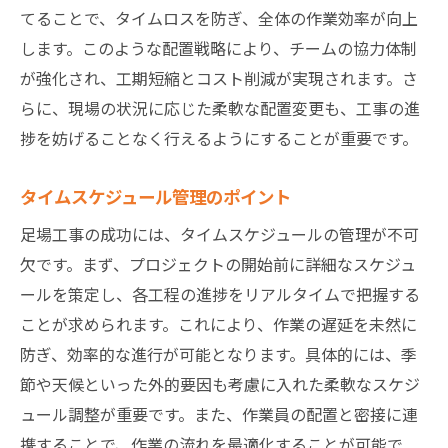
問
てることで、タイムロスを防ぎ、全体の作業効率が向上
得点アップにつながるポイント解説
します。このような配置戦略により、チームの協力体制
高評価を得るための工夫
が強化され、工期短縮とコスト削減が実現されます。さ
らに、現場の状況に応じた柔軟な配置変更も、工事の進
足場工事の基本的な疑問解消
捗を妨げることなく行えるようにすることが重要です。
品質向上のための取り組み
初めての足場工事で注意すべき点
タイムスケジュール管理のポイント
現場での実際の声を反映した回答
足場工事の成功には、タイムスケジュールの管理が不可
プロの知識を活用した足場工事での効率性向上
欠です。まず、プロジェクトの開始前に詳細なスケジュ
術
ールを策定し、各工程の進捗をリアルタイムで把握する
効率性を向上させるためのプロの知恵
ことが求められます。これにより、作業の遅延を未然に
最新技術の導入効果
防ぎ、効率的な進行が可能となります。具体的には、季
作業フローの最適化
節や天候といった外的要因も考慮に入れた柔軟なスケジ
コミュニケーションツールの活用
ュール調整が重要です。また、作業員の配置と密接に連
携することで、作業の流れを最適化することが可能で
時間とコストを節約するテクニック