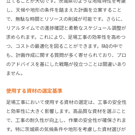
立てることが大切です。茨城県のような地域特性を考慮
し、天候や地形の条件を踏まえた計画を立案すること
計画的なメンテナンスの実施
で、無駄な時間とリソースの削減が可能です。さらに、
現場の声を活かした改善策
リアルタイムでの進捗確認と柔軟なスケジュール調整が
足場工事の安全性と効率性を高めるための具体
求められます。これにより、足場工事の効率性を高めつ
的方法
つ、コストの最適化を図ることができます。FAQの中で
安全基準を遵守するためのチェックリスト
も、計画作成に関する質問が多く寄せられており、プロ
効率的な作業手順の構築
のアドバイスを基にした戦略が役立つことは間違いあり
作業員への安全教育の実施方法
ません。
安全装置の適切な使用法
使用する資材の選定基準
現場の安全性評価の方法
事故を未然に防ぐための取り組み
足場工事において使用する資材の選定は、工事の安全性
と効率性に大きく影響します。高品質な資材を選ぶこと
工事の成功に導く足場工事得点アップの秘訣
で、工事の耐久性が向上し、作業の安全性が確保されま
成功事例から学ぶ秘訣
す。特に茨城県の気候条件や地形を考慮した資材選びが
プロジェクト管理のコツ