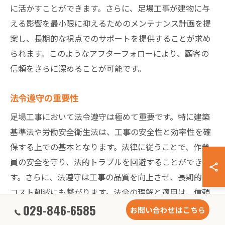
に活かすことができます。さらに、足場工事が建物に与
える影響を最小限に抑えるためのメンテナンス計画を提
案し、長期的な視点でのサポートを提供することが求め
られます。このようなアフターフォローにより、顧客の
信頼をさらに深めることが可能です。
法令遵守の重要性
足場工事において法令遵守は極めて重要です。特に建築
基準法や労働安全衛生法は、工事の安全性と効率性を確
保する上での基本となります。法律に従うことで、作業
員の安全を守り、法的トラブルを回避することができま
す。さらに、法遵守は工事の品質を向上させ、長期的な
コスト削減にも繋がります。法令の理解と適用は、信頼
029-846-6585
性の高い足場工事を実現するための鍵となります。
お問い合わせはこちら