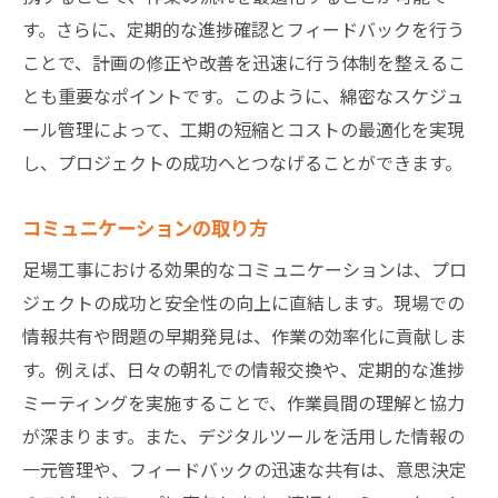
す。さらに、定期的な進捗確認とフィードバックを行う
業界のトレンドを踏まえた改善
ことで、計画の修正や改善を迅速に行う体制を整えるこ
足場工事を成功に導くための深い洞察と戦略
とも重要なポイントです。このように、綿密なスケジュ
成功を掴むための分析法
ール管理によって、工期の短縮とコストの最適化を実現
戦略的な計画立案の重要性
し、プロジェクトの成功へとつなげることができます。
リーダーシップの発揮方法
コミュニケーションの取り方
チームワークの強化法
プロジェクト全体を見通す視点
足場工事における効果的なコミュニケーションは、プロ
市場動向を考慮した計画
ジェクトの成功と安全性の向上に直結します。現場での
情報共有や問題の早期発見は、作業の効率化に貢献しま
す。例えば、日々の朝礼での情報交換や、定期的な進捗
ミーティングを実施することで、作業員間の理解と協力
が深まります。また、デジタルツールを活用した情報の
一元管理や、フィードバックの迅速な共有は、意思決定