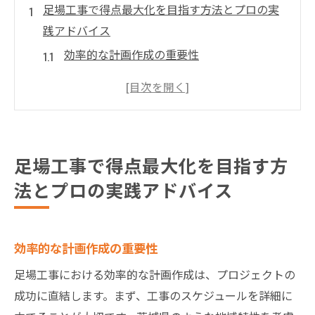
足場工事で得点最大化を目指す方法とプロの実
践アドバイス
効率的な計画作成の重要性
使用する資材の選定基準
最適な作業員の配置方法
タイムスケジュール管理のポイント
コミュニケーションの取り方
足場工事で得点最大化を目指す方
リスクを最小化する方法
法とプロの実践アドバイス
プロの意見から学ぶ足場工事で効率的に得点を
上げる戦略
専門家の経験から学ぶ成功事例
効率的な計画作成の重要性
得点を上げるための技術的工夫
足場工事における効率的な計画作成は、プロジェクトの
コスト削減と品質維持のバランス
成功に直結します。まず、工事のスケジュールを詳細に
作業の効率化を図るツールの活用法