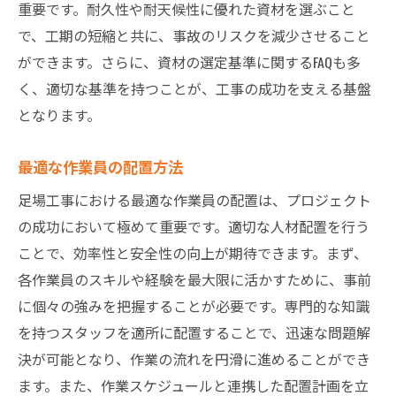
重要です。耐久性や耐天候性に優れた資材を選ぶこと
予算内での高品質提供の工夫
で、工期の短縮と共に、事故のリスクを減少させること
トラブルシューティングの方法
ができます。さらに、資材の選定基準に関するFAQも多
プロジェクト終了後の評価と改善
く、適切な基準を持つことが、工事の成功を支える基盤
依頼主との信頼関係の築き方
となります。
足場工事関連のFAQで解決するプロジェクトの課
最適な作業員の配置方法
題
よくある質問への回答と解説
足場工事における最適な作業員の配置は、プロジェクト
の成功において極めて重要です。適切な人材配置を行う
契約締結時の注意点
ことで、効率性と安全性の向上が期待できます。まず、
工事中の問題解決法
各作業員のスキルや経験を最大限に活かすために、事前
工事後のフォローアップ
に個々の強みを把握することが必要です。専門的な知識
法令遵守の重要性
を持つスタッフを適所に配置することで、迅速な問題解
関連情報の収集と活用
決が可能となり、作業の流れを円滑に進めることができ
得点を上げる足場工事のポイントとよくある質
ます。また、作業スケジュールと連携した配置計画を立