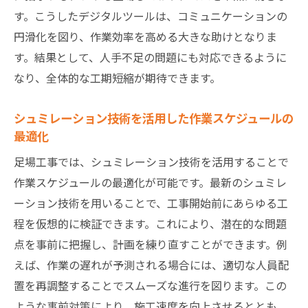
す。こうしたデジタルツールは、コミュニケーションの
方
円滑化を図り、作業効率を高める大きな助けとなりま
安全基準を遵守しつつ効率化を図る方法
す。結果として、人手不足の問題にも対応できるように
事故リスクを低減するための最新技術
なり、全体的な工期短縮が期待できます。
教育と訓練で安全意識を高める方法
安全性向上のための現場チェックリスト
シュミレーション技術を活用した作業スケジュールの
デジタル時代の足場工事効率化に必要なツール
最適化
と技術
足場工事では、シュミレーション技術を活用することで
足場工事における必須デジタルツール
作業スケジュールの最適化が可能です。最新のシュミレ
現場管理を効率化するIoT技術の活用
ーション技術を用いることで、工事開始前にあらゆる工
程を仮想的に検証できます。これにより、潜在的な問題
クラウドベースの情報共有システムの利点
点を事前に把握し、計画を練り直すことができます。例
効率化を実現するための最新ソフトウェア
えば、作業の遅れが予測される場合には、適切な人員配
技術革新がもたらす未来の足場工事
置を再調整することでスムーズな進行を図ります。この
ツール選定の際の考慮すべき点
ような事前対策により、施工速度を向上させるととも