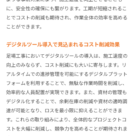
足場工事の施工速度向上に寄与する最新のモジ
に、安全性の確保にも繋がります。工期が短縮されるこ
ュール化技術
とでコストの削減も期待され、作業全体の効率を高める
最新技術がもたらす施工の変革
ことができます。
モジュール化技術の進化とその影響
デジタルツール導入で見込まれるコスト削減効果
導入事例から学ぶ成功のポイント
施工速度を飛躍的に向上させる技術
足場工事においてデジタルツールの導入は、施工速度の
向上のみならず、コスト削減にも大いに寄与します。リ
材料選びがもたらす施工の効率化
アルタイムでの進捗管理を可能にするデジタルプラット
モジュール化技術が変える未来の工事現場
フォームを利用することで、無駄な作業時間を削減し、
効率的な足場工事を実現するための計画作成の
効率的な人員配置が実現できます。また、資材の管理も
重要性
デジタル化することで、余剰在庫の削減や資材の適時調
綿密な計画作成がもたらす施工速度の向上
達が可能となり、ロスを最小限に抑えることができま
計画作成における効率化のポイント
す。これらの取り組みにより、全体的なプロジェクトコ
現場での計画の修正と対応方法
ストを大幅に削減し、競争力を高めることが期待されま
計画がもたらすコスト削減効果