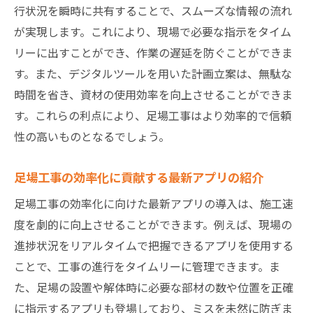
安全性と効率性を両立する材料選び
行状況を瞬時に共有することで、スムーズな情報の流れ
モジュール化材料の導入事例とその効果
が実現します。これにより、現場で必要な指示をタイム
リーに出すことができ、作業の遅延を防ぐことができま
事前の綿密な計画作成が足場工事のスムーズな
す。また、デジタルツールを用いた計画立案は、無駄な
進行を実現する
時間を省き、資材の使用効率を向上させることができま
計画作成の基本ステップとその重要性
す。これらの利点により、足場工事はより効率的で信頼
シミュレーション技術を使った計画策定
性の高いものとなるでしょう。
予測される問題点への事前対応策
関係者間での情報共有と合意形成の方法
足場工事の効率化に貢献する最新アプリの紹介
計画段階でのリスク管理のポイント
足場工事の効率化に向けた最新アプリの導入は、施工速
効果的な計画作成ツールの紹介
度を劇的に向上させることができます。例えば、現場の
安全性を確保しつつ施工速度を向上させる足場
進捗状況をリアルタイムで把握できるアプリを使用する
工事の新戦略
ことで、工事の進行をタイムリーに管理できます。ま
安全性を損なわない技術革新とは
た、足場の設置や解体時に必要な部材の数や位置を正確
に指示するアプリも登場しており、ミスを未然に防ぎま
現場安全管理と施工速度のバランスの取り