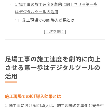
足場工事の施工速度を劇的に向上させる第一歩
はデジタルツールの活用
施工現場でのICT導入効果とは
デジタルツールがもたらすリアルタイム進
捗管理の利点
足場工事の効率化に貢献する最新アプリの
紹介
足場工事の施工速度を劇的に向上
シュミレーション技術を活用した作業スケ
させる第一歩はデジタルツールの
ジュールの最適化
活用
デジタルツール導入で見込まれるコスト削
減効果
現場スタッフのデジタル化教育の重要性
施工現場でのICT導入効果とは
リアルタイム進捗管理で足場工事の効率性を高
足場工事におけるICT導入は、施工現場の効率化と安全性
める方法