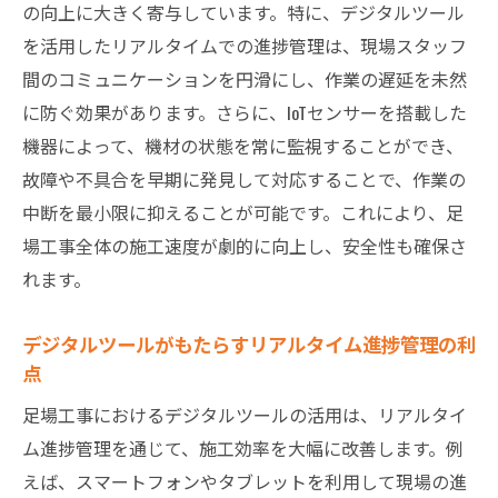
の向上に大きく寄与しています。特に、デジタルツール
進捗管理システムの導入手順とその効果
を活用したリアルタイムでの進捗管理は、現場スタッフ
現場の状況を即座に把握するための技術
間のコミュニケーションを円滑にし、作業の遅延を未然
データに基づく効率的な作業調整の仕方
に防ぐ効果があります。さらに、IoTセンサーを搭載した
進捗管理が現場運営に与える影響
機器によって、機材の状態を常に監視することができ、
トラブルを未然に防ぐリアルタイム監視の
故障や不具合を早期に発見して対応することで、作業の
活用
中断を最小限に抑えることが可能です。これにより、足
場工事全体の施工速度が劇的に向上し、安全性も確保さ
進捗管理ツール選びのポイント
れます。
モジュール化された足場材料が施工速度を改善
する理由
デジタルツールがもたらすリアルタイム進捗管理の利
モジュール化とは何か、その利点とは
点
施工速度を左右する足場材料選定のコツ
足場工事におけるデジタルツールの活用は、リアルタイ
モジュール化で施工現場がどう変わるか
ム進捗管理を通じて、施工効率を大幅に改善します。例
組み立てと解体の時間短縮を実現する方法
えば、スマートフォンやタブレットを利用して現場の進