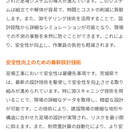
された足場システムの導入が進んでいます。このシステ
地元企業との協力による技術開発
ムは組立てや解体が容易で、時間とコストの削減に貢献
施工後の評価とフィードバックの重要性
します。また、3Dモデリング技術を活用することで、設
地域特性に応じた茨城県の足場工事最適化戦略
計段階から詳細なシミュレーションが可能となり、現場
地形特性を活用した足場設置の工夫
での不測の事態を未然に防ぐことができます。これによ
季節変動に対応する施工計画
り、安全性が向上し、作業員の負担も軽減されます。
地域コミュニティとの協働による安全確保
環境に優しい材料選定の基準
安全性向上のための最新設計技術
効率的な作業プロセスの設計
足場工事において安全性は最優先事項です。茨城県で
地域の特性を活かした技術導入事例
は、最新の設計技術を駆使して安全性を向上させる取り
組みが進められています。特に3Dスキャニング技術を用
茨城県の足場工事で注目される安全対策と新技
いることで、現場の詳細なデータを取得し、精密な設計
術導入
が可能です。この技術により、建設現場の微細な地形や
最新の安全基準に基づく施工
構造に合わせた足場の設計が実現され、リスクを最小限
防災対策を考慮した足場設計
に抑えます。また、耐荷重計算の自動化により、より安
安全性を高めるための技術革新