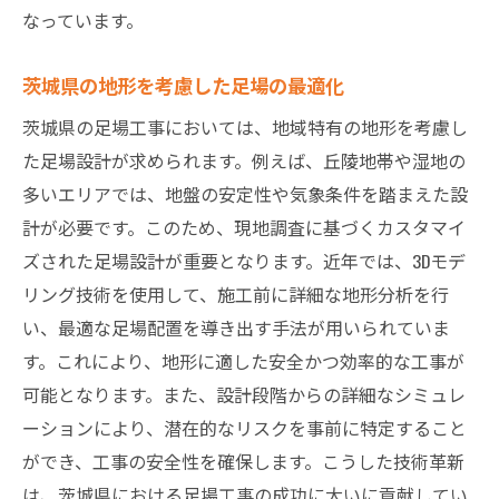
安全性を第一に考えた技術の選択
なっています。
施工現場における労働災害防止策
茨城県の地形を考慮した足場の最適化
技術の導入がもたらす効率性の向上
茨城県の足場工事においては、地域特有の地形を考慮し
施工の標準化による品質保持
た足場設計が求められます。例えば、丘陵地帯や湿地の
現場からのフィードバックを活かす
多いエリアでは、地盤の安定性や気象条件を踏まえた設
茨城県内での技術革新事例紹介
計が必要です。このため、現地調査に基づくカスタマイ
茨城県における足場工事の革新安全性と効率性
ズされた足場設計が重要となります。近年では、3Dモデ
の両立
リング技術を使用して、施工前に詳細な地形分析を行
安全性と効率性を両立する設計手法
い、最適な足場配置を導き出す手法が用いられていま
最新技術がもたらす効率的な施工
す。これにより、地形に適した安全かつ効率的な工事が
地域特性に基づく革新技術の導入
可能となります。また、設計段階からの詳細なシミュレ
足場工事の新たな基準とその意義
ーションにより、潜在的なリスクを事前に特定すること
ができ、工事の安全性を確保します。こうした技術革新
施工現場における新技術の実例
は、茨城県における足場工事の成功に大いに貢献してい