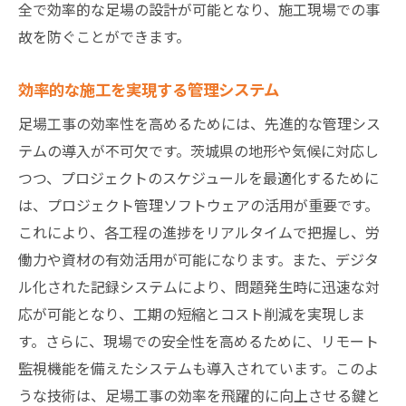
全で効率的な足場の設計が可能となり、施工現場での事
現地調査に基づく安全対策の実施
故を防ぐことができます。
事故防止のための教育と訓練
茨城県の現場で採用された安全技術
効率的な施工を実現する管理システム
高品質な足場工事茨城県での最新技術とその利
足場工事の効率性を高めるためには、先進的な管理シス
点
テムの導入が不可欠です。茨城県の地形や気候に対応し
材料の質が安全に与える影響
つつ、プロジェクトのスケジュールを最適化するために
は、プロジェクト管理ソフトウェアの活用が重要です。
効率的な工期短縮のための技術
これにより、各工程の進捗をリアルタイムで把握し、労
作業者の安全を守る設計工夫
働力や資材の有効活用が可能になります。また、デジタ
高品質な施工を支える技術革新
ル化された記録システムにより、問題発生時に迅速な対
茨城県での成功事例とその分析
応が可能となり、工期の短縮とコスト削減を実現しま
足場工事の未来を見据えた技術開発
す。さらに、現場での安全性を高めるために、リモート
茨城県の足場工事を支える最新技術と安全への
監視機能を備えたシステムも導入されています。このよ
取り組み
うな技術は、足場工事の効率を飛躍的に向上させる鍵と