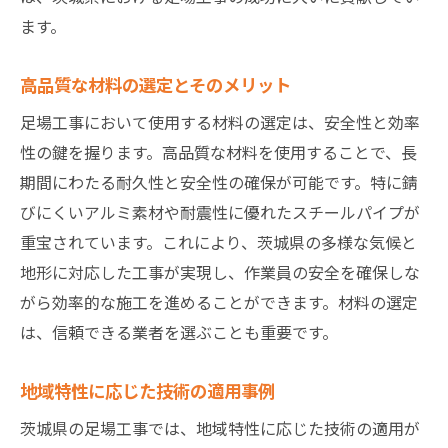
茨城県の足場工事における未来展望
ます。
茨城県足場工事最新技術導入による工事品質の
向上
高品質な材料の選定とそのメリット
質の高い材料とその活用法
足場工事において使用する材料の選定は、安全性と効率
技術革新が工事品質に与える影響
性の鍵を握ります。高品質な材料を使用することで、長
施工プロセスの最適化による品質向上
期間にわたる耐久性と安全性の確保が可能です。特に錆
安全確保と効率化を両立する設計
びにくいアルミ素材や耐震性に優れたスチールパイプが
現場で実証された最新技術の効果
重宝されています。これにより、茨城県の多様な気候と
茨城県における成功事例とその分析
地形に対応した工事が実現し、作業員の安全を確保しな
がら効率的な施工を進めることができます。材料の選定
は、信頼できる業者を選ぶことも重要です。
地域特性に応じた技術の適用事例
茨城県の足場工事では、地域特性に応じた技術の適用が