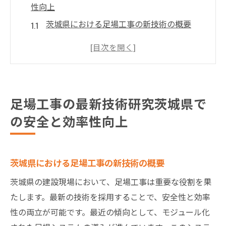
性向上
茨城県における足場工事の新技術の概要
安全性向上のための最新設計技術
効率的な施工を実現する管理システム
茨城県の地形を考慮した足場の最適化
高品質な材料の選定とそのメリット
足場工事の最新技術研究茨城県で
地域特性に応じた技術の適用事例
の安全と効率性向上
茨城県の建設現場における足場工事最新技術の
活用法
最新の足場工事用資材の特徴
茨城県における足場工事の新技術の概要
茨城県特有の課題を解決する技術
茨城県の建設現場において、足場工事は重要な役割を果
安全性向上を目指した施工手法
たします。最新の技術を採用することで、安全性と効率
効率化を図るためのプロジェクト管理
性の両立が可能です。最近の傾向として、モジュール化