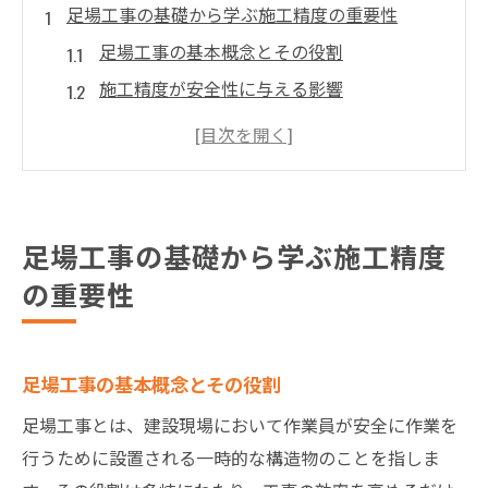
足場工事の基礎から学ぶ施工精度の重要性
足場工事の基本概念とその役割
施工精度が安全性に与える影響
基礎知識が足場工事に与える恩恵
施工精度向上のための基本的要素
過去の事例から学ぶ施工精度の必要性
足場工事の施工制度向上のための基本的ス
足場工事の基礎から学ぶ施工精度
テップ
の重要性
施工精度を高めるための足場工事の技術と資格
必要な資格とその取得方法
足場工事の最新技術とその応用
足場工事の基本概念とその役割
技術者のスキルアップが施工精度を向上さ
足場工事とは、建設現場において作業員が安全に作業を
せる
行うために設置される一時的な構造物のことを指しま
資格取得のメリットと現場での活用