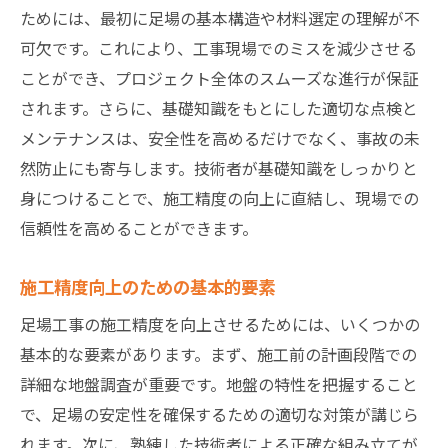
現場で活用できる施工精度向上のヒント
ためには、最初に足場の基本構造や材料選定の理解が不
効率的な作業手順の構築方法
可欠です。これにより、工事現場でのミスを減少させる
ことができ、プロジェクト全体のスムーズな進行が保証
工夫による作業の安全性向上
されます。さらに、基礎知識をもとにした適切な点検と
小さな工夫が大きな成果を生む事例
メンテナンスは、安全性を高めるだけでなく、事故の未
チーム全員で取り組む施工精度向上
然防止にも寄与します。技術者が基礎知識をしっかりと
現場改善がもたらす施工精度の向上
身につけることで、施工精度の向上に直結し、現場での
技術者教育が足場工事の施工精度に及ぼす影響
信頼性を高めることができます。
技術者教育がもたらす施工精度への影響
施工精度向上のための基本的要素
教育プログラムによる技術者のスキルアッ
プ
足場工事の施工精度を向上させるためには、いくつかの
教育と実践のバランスがもたらす成果
基本的な要素があります。まず、施工前の計画段階での
技術者教育の最新トレンドとその効果
詳細な地盤調査が重要です。地盤の特性を把握すること
で、足場の安定性を確保するための適切な対策が講じら
教育の質が施工精度に与える影響
れます。次に、熟練した技術者による正確な組み立てが