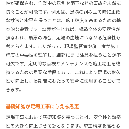
性が確保され、作業中の転倒や落下などの事故を未然に
足場工事の現場での品質向上テクニック
防ぐことが可能です。例えば、足場の組み立て時に正確
品質を高めるためのチームワークの重要性
な寸法と水平を保つことは、施工精度を高めるための基
成功したプロジェクトから学ぶ施工精度の
本的な要素です。誤差が生じれば、構造全体の安定性が
秘訣
損なわれ、最悪の場合、足場の崩壊につながる危険性も
柔軟な対応力が求められる足場工事の施工現場
考えられます。したがって、現場監督者や施工者が施工
精度の重要性を理解し、細部にまで注意を払うことが不
施工現場での柔軟な対応が必要な理由
可欠です。定期的な点検とメンテナンスも施工精度を維
異なる現場条件への迅速な適応
持するための重要な手段であり、これにより足場の耐久
予期せぬ事態に備えるための準備
性が向上し、長期間にわたって安全に使用することがで
柔軟な対応力が施工精度を高める
きます。
現場でのコミュニケーションの重要性
適応力がもたらす施工精度の向上
基礎知識が足場工事に与える恩恵
足場工事の施工精度を上げるための現場での工
足場工事において基礎知識を持つことは、安全性と効率
夫
性を大きく向上させる鍵となります。施工精度を高める