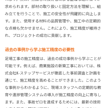
継続的な教育が施工精度を向上させる理由
求められます。部材の取り扱いと固定方法を理解し、組
プロによる足場工事の施工精度を高める実践ポ
み立てを行うことで、施工の安全性が飛躍的に向上しま
イント
す。また、使用する材料の品質管理や、施工中の定期的
プロの視点から見た施工精度向上のポイン
な点検も欠かせません。これにより、施工精度が維持さ
ト
れ、プロジェクトの成功に貢献します。
実践的な足場工事の効率化テクニック
現場で活きるプロの知識と経験
過去の事例から学ぶ施工精度の必要性
施工精度を高めるためのプロのチェックリ
足場工事の施工精度は、過去の成功事例から学ぶことが
スト
可能です。例えば、商業施設の新築工事においては、株
実践事例から学ぶ施工精度向上の秘訣
式会社K-ステップサービスが徹底した事前調査と計画を
プロのノウハウを活用した施工精度の向上
通じて、施工精度を高めることができました。このよう
な事例からわかるように、現場スタッフへの定期的な教
育や進捗管理システムの導入が施工精度の向上に寄与し
ます。また、事故ゼロを達成するためには、最新の技術