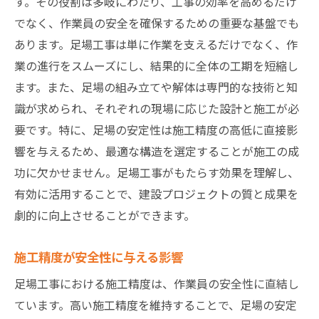
す。その役割は多岐にわたり、工事の効率を高めるだけ
でなく、作業員の安全を確保するための重要な基盤でも
施工精度向上に役立つ技術的要素
あります。足場工事は単に作業を支えるだけでなく、作
足場工事技術者に求められる資格と経験
業の進行をスムーズにし、結果的に全体の工期を短縮し
足場工事における材料選定の影響とその改善策
ます。また、足場の組み立てや解体は専門的な技術と知
適切な材料選定が施工精度に与える影響
識が求められ、それぞれの現場に応じた設計と施工が必
材料の品質と安全性の関係
要です。特に、足場の安定性は施工精度の高低に直接影
施工現場における材料選定のポイント
響を与えるため、最適な構造を選定することが施工の成
改善された材料がもたらす施工精度の向上
功に欠かせません。足場工事がもたらす効果を理解し、
環境に優しい材料選択の重要性
有効に活用することで、建設プロジェクトの質と成果を
劇的に向上させることができます。
最新の材料技術とその活用法
熟練技術者が教える足場工事の品質向上の秘訣
施工精度が安全性に与える影響
熟練技術者による品質管理の手法
足場工事における施工精度は、作業員の安全性に直結し
実践から学ぶ施工精度向上の秘訣
ています。高い施工精度を維持することで、足場の安定
技術者の経験が施工精度に与える影響