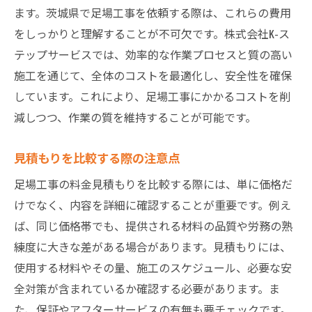
経験豊富な技術者により実現する効率的な足場
ます。茨城県で足場工事を依頼する際は、これらの費用
工事
をしっかりと理解することが不可欠です。株式会社K-ス
作業効率を上げるための工夫
テップサービスでは、効率的な作業プロセスと質の高い
経験に基づく柔軟な対応
施工を通じて、全体のコストを最適化し、安全性を確保
しています。これにより、足場工事にかかるコストを削
トラブルシューティングの迅速な対応
減しつつ、作業の質を維持することが可能です。
技術者の育成と研修
作業の進行管理と報告
見積もりを比較する際の注意点
顧客とのコミュニケーションの重要性
足場工事の料金見積もりを比較する際には、単に価格だ
高品質資材を用いた足場工事のメリットとは
けでなく、内容を詳細に確認することが重要です。例え
長寿命で耐久性の高い足場
ば、同じ価格帯でも、提供される材料の品質や労務の熟
安全性を高める資材の選択
練度に大きな差がある場合があります。見積もりには、
環境負荷の低減に貢献
使用する材料やその量、施工のスケジュール、必要な安
施工効率の向上
全対策が含まれているか確認する必要があります。ま
た、保証やアフターサービスの有無も要チェックです。
資材の管理とメンテナンスの容易さ