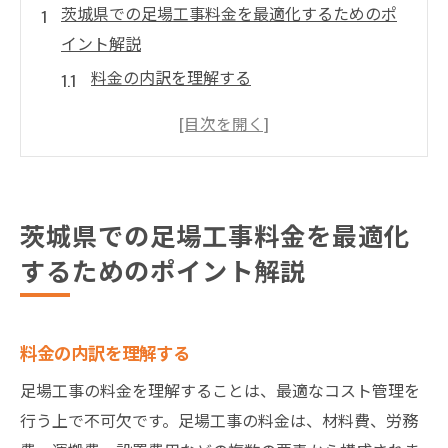
茨城県での足場工事料金を最適化するためのポ
イント解説
料金の内訳を理解する
コスト削減のための業者選び
材料費と労務費のバランス
見積もりを比較する際の注意点
長期的なメリットを考慮する
茨城県での足場工事料金を最適化
地元業者を選ぶ利点
するためのポイント解説
足場工事の安全性を確保するための重要なチェ
ックリスト
使用する資材の品質確認
料金の内訳を理解する
設置前の現地調査の重要性
足場工事の料金を理解することは、最適なコスト管理を
作業員の安全教育の徹底
行う上で不可欠です。足場工事の料金は、材料費、労務
定期的な安全パトロールの実施