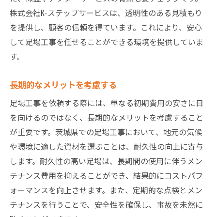
株式会社K-ステップサービスは、透明性のある見積もり
コストパフォーマンスの改善
を提供し、顧客の信頼を得ています。これにより、安心
足場工事業者選びで失敗しないためのヒント
して足場工事を任せることができる環境を提供していま
信頼できる口コミの活用
す。
業者の実績と歴史を確認
契約前の事前打ち合わせの重要性
長期的なメリットを考慮する
複数業者の見積もりを比較
足場工事を依頼する際には、単なる初期費用の安さに目
アフターサポートの有無
を向けるのではなく、長期的なメリットを考慮すること
不明点の解消と満足度の確認
が重要です。茨城県での足場工事において、地元の気候
や環境に適した資材を選ぶことは、耐久性の向上に寄与
します。耐久性の高い足場は、長期間の使用に伴うメン
テナンス費用を抑えることができ、結果的にコストパフ
ォーマンスを向上させます。また、定期的な点検とメン
テナンスを行うことで、安全性を確保し、事故を未然に