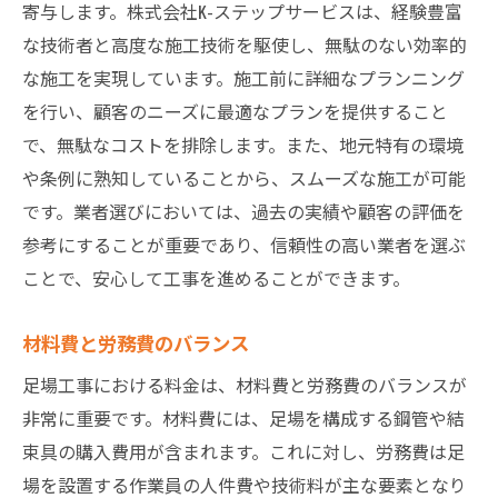
寄与します。株式会社K-ステップサービスは、経験豊富
見積もりに含まれる項目の確認
な技術者と高度な施工技術を駆使し、無駄のない効率的
割引やキャンペーンの利用方法
な施工を実現しています。施工前に詳細なプランニング
支払い方法とその条件
を行い、顧客のニーズに最適なプランを提供すること
契約書の重要性
で、無駄なコストを排除します。また、地元特有の環境
不明点の確認と問い合わせ
や条例に熟知していることから、スムーズな施工が可能
茨城県での足場工事における安全性の考慮と施
です。業者選びにおいては、過去の実績や顧客の評価を
工方法の選択
参考にすることが重要であり、信頼性の高い業者を選ぶ
ことで、安心して工事を進めることができます。
地震対策としての足場設置
強風への備えと安全対策
材料費と労務費のバランス
施工前のリスク評価
足場工事における料金は、材料費と労務費のバランスが
適切な施工手順の選定
非常に重要です。材料費には、足場を構成する鋼管や結
定期的なメンテナンスの重要性
束具の購入費用が含まれます。これに対し、労務費は足
最新技術の導入で安全性向上
場を設置する作業員の人件費や技術料が主な要素となり