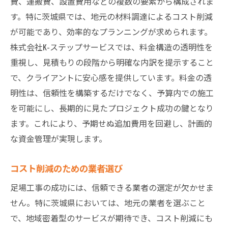
費、運搬費、設置費用などの複数の要素から構成されま
す。特に茨城県では、地元の材料調達によるコスト削減
作業環境の整備と点検
が可能であり、効率的なプランニングが求められます。
事故発生時の緊急対応策
株式会社K-ステップサービスでは、料金構造の透明性を
株式会社K-ステップサービスが提供する足場工
重視し、見積もりの段階から明確な内訳を提示すること
事の魅力
で、クライアントに安心感を提供しています。料金の透
地域に根ざしたサービスの提供
明性は、信頼性を構築するだけでなく、予算内での施工
経験豊富な技術者による施工
を可能にし、長期的に見たプロジェクト成功の鍵となり
お客様の要望に応じたカスタマイズ
ます。これにより、予期せぬ追加費用を回避し、計画的
高品質な資材の使用
な資金管理が実現します。
迅速な対応と丁寧な説明
コスト削減のための業者選び
安心のアフターサポート
足場工事の成功には、信頼できる業者の選定が欠かせま
足場工事を依頼する際に知っておくべき料金構
せん。特に茨城県においては、地元の業者を選ぶこと
造の詳細
で、地域密着型のサービスが期待でき、コスト削減にも
基本料金と追加料金の違い