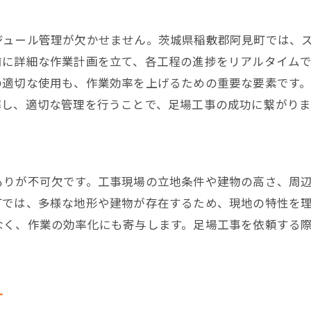
見積もりの比較方法とチェックポイント
価格だけでなく品質も考慮した選び方
ジュール管理が欠かせません。茨城県稲敷郡阿見町では、
前に詳細な作業計画を立て、各工程の進捗をリアルタイム
信頼できる業者の選定基準
の適切な使用も、作業効率を上げるための重要な要素です
契約前に確認すべき重要事項
解し、適切な管理を行うことで、足場工事の成功に繋がりま
納期とコストのバランスを取るためのコツ
追加費用を避けるための事前準備
稲敷郡阿見町での足場工事の料金相場とその内訳
もりが不可欠です。工事現場の立地条件や建物の高さ、周
基礎工事の料金と内訳
町では、多様な地形や建物が存在するため、現地の特性を
メインフレームの設置費用
なく、作業の効率化にも寄与します。足場工事を依頼する
安全設備とそのコスト
運搬費用とその影響
解体作業の料金構成
計
追加作業や特殊条件による料金変動