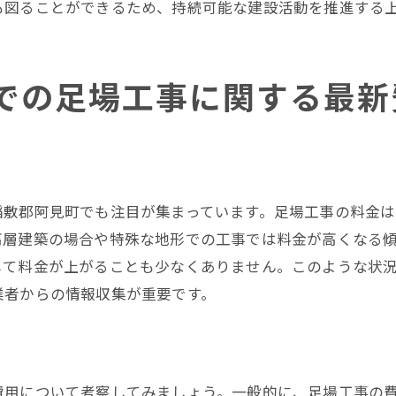
も図ることができるため、持続可能な建設活動を推進する
コストパフォーマンスを追求する姿勢
稲敷郡阿見町で足場工事のコストを抑える方法
での足場工事に関する最新
早期予約割引の活用
地元業者との協力によるコスト削減
無駄を省いた効率的な施工計画
材料費を抑えるための工夫
稲敷郡阿見町でも注目が集まっています。足場工事の料金
定期的なメンテナンスによる長期コスト削減
高層建築の場合や特殊な地形での工事では料金が高くなる
柔軟な支払いプランの提案
して料金が上がることも少なくありません。このような状
足場工事の見積もり取得時に注意すべきポイント
業者からの情報収集が重要です。
複数社からの見積もり比較
見積もり内容の詳細確認
契約前に確認するべき追加費用
費用について考察してみましょう。一般的に、足場工事の費