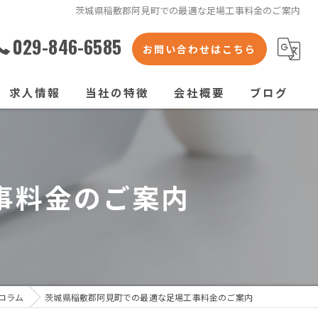
茨城県稲敷郡阿見町での最適な足場工事料金のご案内
029-846-6585
お問い合わせはこちら
求人情報
当社の特徴
会社概要
ブログ
くさび式足場
コラム
枠組足場
事料金のご案内
次世代足場
橋梁足場
仮囲い
コラム
茨城県稲敷郡阿見町での最適な足場工事料金のご案内