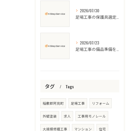
2026/07/30
足場工事の保護具選定と現場で役立つ正式名称整理ガイド
2026/07/23
足場工事の備品準備を徹底解説現場で困らないための実践ポイント
タグ
Tags
稲敷郡阿見町
足場工事
リフォーム
外壁塗装
求人
工事用モノレール
大規模修繕工事
マンション
住宅